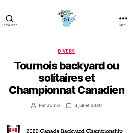
Recherche
Menu
Fédération
des
clubs
de
Catégories
DIVERS
fers
Tournois backyard ou
du
Québec
solitaires et
(FCFQ)
Championnat Canadien
Par
admin
3 juillet 2020
Auteur
Date
de
de
l’article
l’article