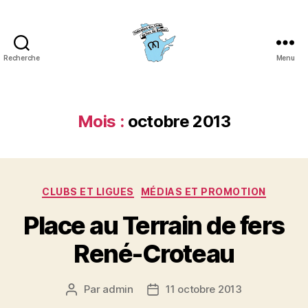
Recherche
Menu
Fédération
des
clubs
de
Mois :
octobre 2013
fers
du
Québec
(FCFQ)
Catégories
CLUBS ET LIGUES
MÉDIAS ET PROMOTION
Place au Terrain de fers
René-Croteau
Par
admin
11 octobre 2013
Auteur
Date
de
de