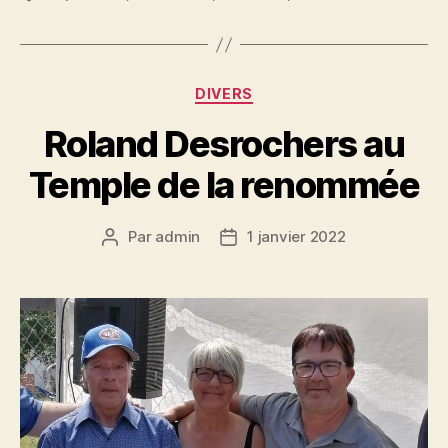
Catégories
DIVERS
Roland Desrochers au
Temple de la renommée
Par
admin
1 janvier 2022
Auteur
Date
de
de
l’article
l’article