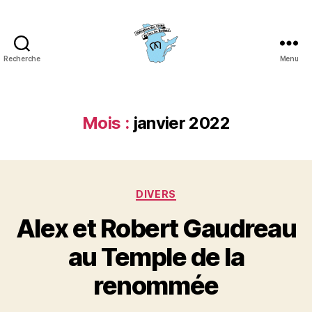
Recherche
Menu
Fédération
des
clubs
de
Mois :
janvier 2022
fers
du
Québec
(FCFQ)
Catégories
DIVERS
Alex et Robert Gaudreau
au Temple de la
renommée