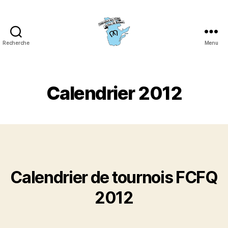
Recherche
Menu
Fédération
des
clubs
de
Calendrier 2012
fers
du
Québec
(FCFQ)
Calendrier de tournois FCFQ
2012