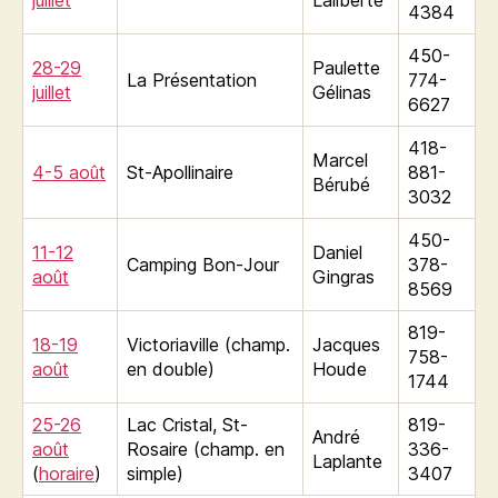
4384
450-
28-29
Paulette
La Présentation
774-
juillet
Gélinas
6627
418-
Marcel
4-5 août
St-Apollinaire
881-
Bérubé
3032
450-
11-12
Daniel
Camping Bon-Jour
378-
août
Gingras
8569
819-
18-19
Victoriaville (champ.
Jacques
758-
août
en double)
Houde
1744
25-26
Lac Cristal, St-
819-
André
août
Rosaire (champ. en
336-
Laplante
(
horaire
)
simple)
3407