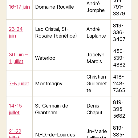
André
16-17 juin
Domaine Rouville
791-
Jomphe
3379
819-
23-24
Lac Cristal, St-
André
336-
juin
Rosaire (bénéfice)
Laplante
3407
450-
30 juin –
Jocelyn
Waterloo
539-
1 juillet
Marois
4882
Christian
418-
7-8 juillet
Montmagny
Guillemet
248-
te
7365
819-
14-15
St-Germain de
Denis
395-
juillet
Grantham
Chaput
5682
819-
21-22
Jn-Marie
N.-D.-de-Lourdes
385-
juillet
Laliberté