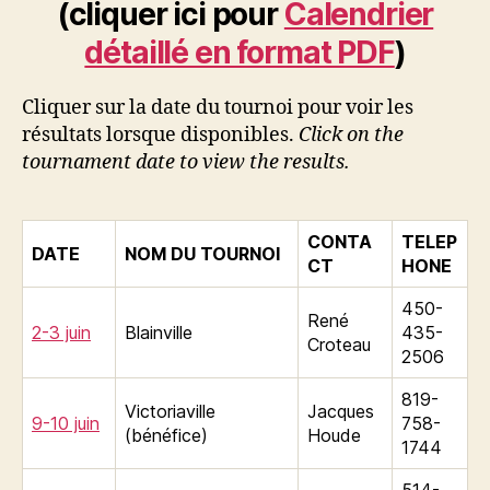
(cliquer ici pour
Calendrier
détaillé en format PDF
)
Cliquer sur la date du tournoi pour voir les
résultats lorsque disponibles.
Click on the
tournament date to view the results.
CONTA
TELEP
DATE
NOM DU TOURNOI
CT
HONE
450-
René
2-3 juin
Blainville
435-
Croteau
2506
819-
Victoriaville
Jacques
9-10 juin
758-
(bénéfice)
Houde
1744
514-