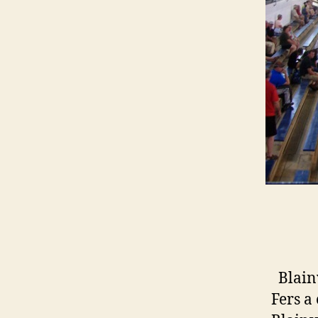
Blainv
Fers a