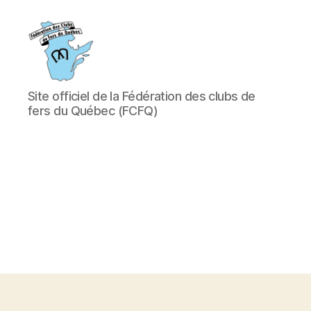
Fédération
Site officiel de la Fédération des clubs de
des
fers du Québec (FCFQ)
clubs
de
fers
du
Québec
(FCFQ)