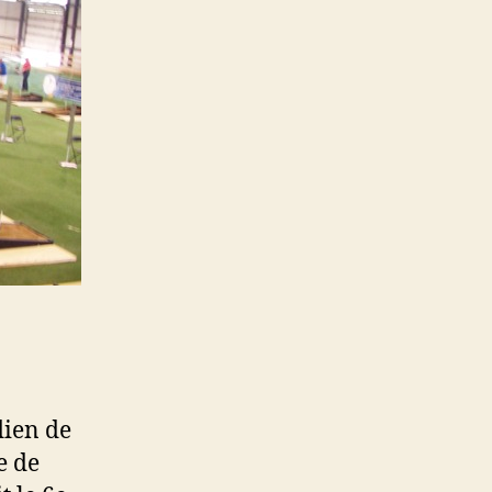
dien de
e de