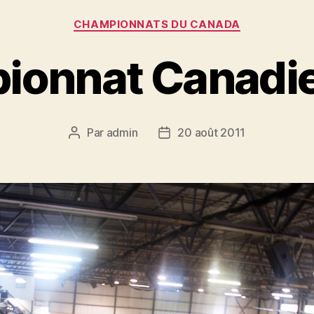
Catégories
CHAMPIONNATS DU CANADA
ionnat Canadie
Par
admin
20 août 2011
Auteur
Date
de
de
l’article
l’article