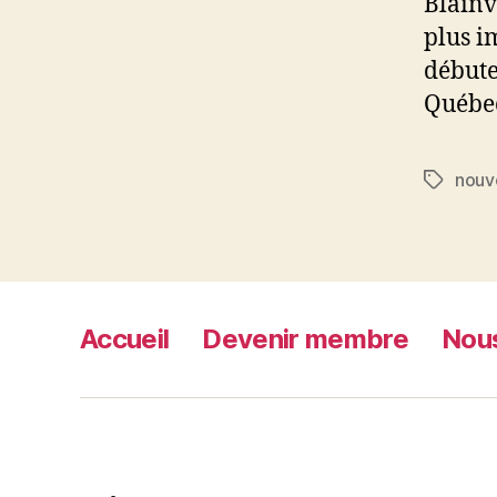
Blainvi
plus i
débute
Québec
nouv
Étiquett
Accueil
Devenir membre
Nous