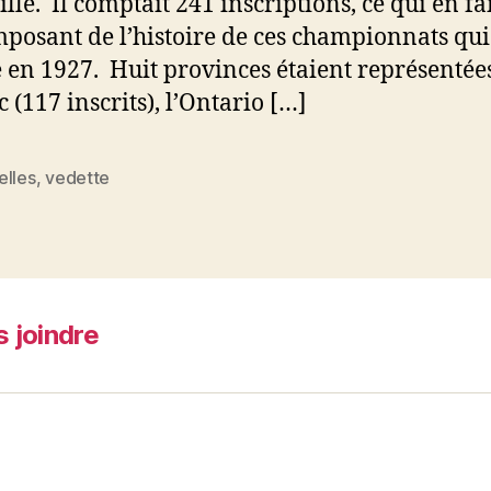
lle. Il comptait 241 inscriptions, ce qui en fai
mposant de l’histoire de ces championnats qui
 en 1927. Huit provinces étaient représentées 
 (117 inscrits), l’Ontario […]
elles
,
vedette
es
 joindre