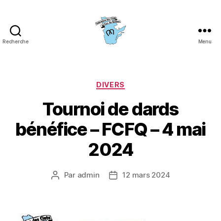
Recherche
Menu
Fédération
des
clubs
de
Catégories
DIVERS
fers
Tournoi de dards
du
Québec
bénéfice – FCFQ – 4 mai
(FCFQ)
2024
Par
admin
12 mars 2024
Auteur
Date
de
de
l’article
l’article