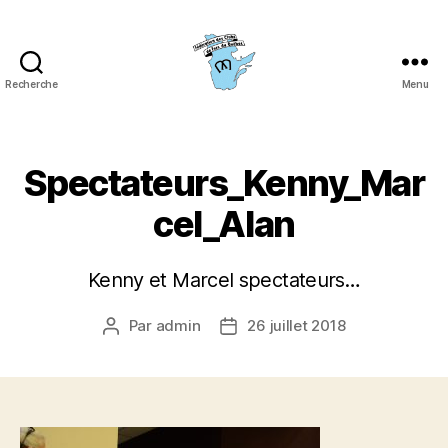
Recherche
Menu
Fédération
des
clubs
de
Spectateurs_Kenny_Mar
fers
du
cel_Alan
Québec
(FCFQ)
Kenny et Marcel spectateurs…
Par
admin
26 juillet 2018
Auteur
Date
de
de
l’article
l’article