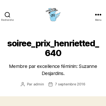
Recherche
Menu
Fédération
des
clubs
de
soiree_prix_henrietted_
fers
du
640
Québec
(FCFQ)
Membre par excellence féminin: Suzanne
Desjardins.
Par
admin
7 septembre 2016
Auteur
Date
de
de
l’article
l’article