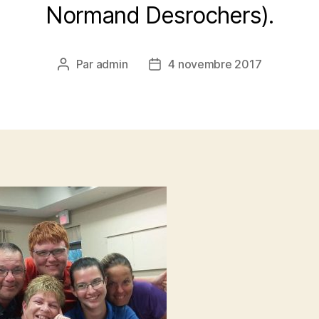
Normand Desrochers).
Par
admin
4 novembre 2017
Auteur
Date
de
de
l’article
l’article