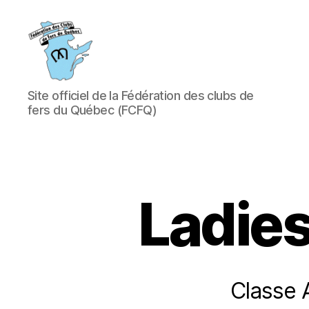
Fédération
Site officiel de la Fédération des clubs de
des
fers du Québec (FCFQ)
clubs
de
fers
du
Québec
(FCFQ)
Ladie
Classe 