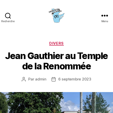
Recherche
Menu
Fédération
des
clubs
de
Catégories
DIVERS
fers
Jean Gauthier au Temple
du
Québec
de la Renommée
(FCFQ)
Par
admin
6 septembre 2023
Auteur
Date
de
de
l’article
l’article