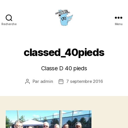
Recherche
Menu
Fédération
des
clubs
de
classed_40pieds
fers
du
Québec
Classe D 40 pieds
(FCFQ)
Par
admin
7 septembre 2016
Auteur
Date
de
de
l’article
l’article