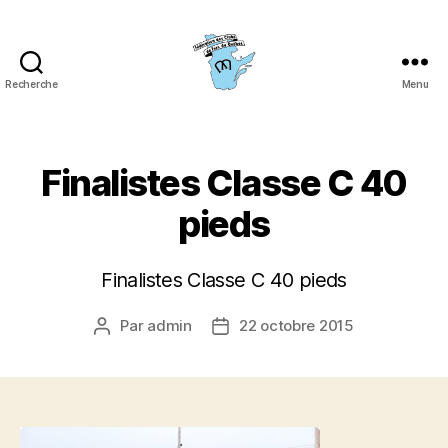
Recherche
Menu
Fédération
des
clubs
de
Finalistes Classe C 40
fers
du
pieds
Québec
(FCFQ)
Finalistes Classe C 40 pieds
Par
admin
22 octobre 2015
Auteur
Date
de
de
l’article
l’article