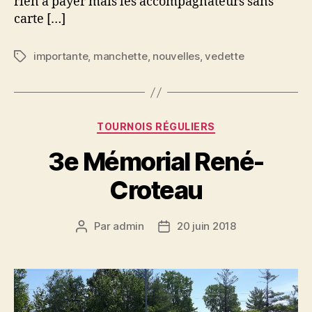
rien à payer mais les accompagnateurs sans
carte […]
importante
,
manchette
,
nouvelles
,
vedette
Étiquettes
Catégories
TOURNOIS RÉGULIERS
3e Mémorial René-
Croteau
Par
admin
20 juin 2018
Auteur
Date
de
de
l’article
l’article