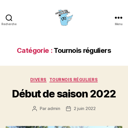
Recherche
Menu
Fédération
des
clubs
de
Catégorie :
Tournois réguliers
fers
du
Québec
(FCFQ)
Catégories
DIVERS
TOURNOIS RÉGULIERS
Début de saison 2022
Par
admin
2 juin 2022
Auteur
Date
de
de
l’article
l’article