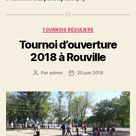
Catégories
TOURNOIS RÉGULIERS
Tournoi d’ouverture
2018 à Rouville
Par
admin
20 juin 2018
Auteur
Date
de
de
l’article
l’article