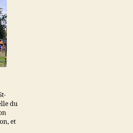
t-
elle du
ion
on, et