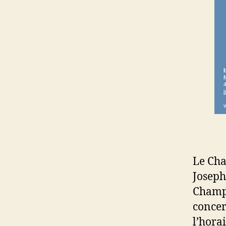
Le Cha
Joseph
Champi
concer
l’hora