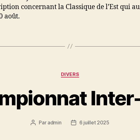
ription concernant la Classique de l’Est qui au
0 août.
Catégories
DIVERS
mpionnat Inter-
Par
admin
6 juillet 2025
Auteur
Date
de
de
l’article
l’article