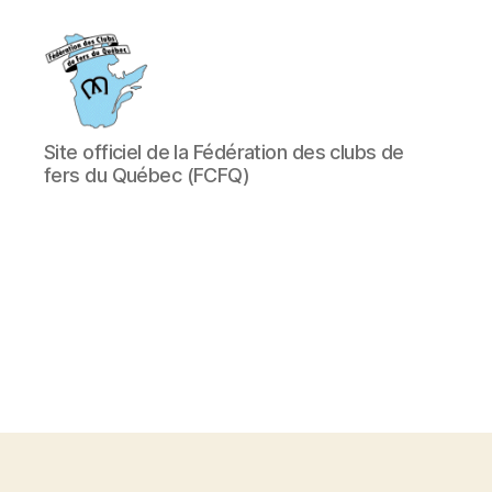
Fédération
Site officiel de la Fédération des clubs de
des
fers du Québec (FCFQ)
clubs
de
fers
du
Québec
(FCFQ)