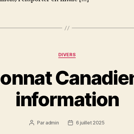
Catégories
DIVERS
onnat Canadien
information
Par
admin
6 juillet 2025
Auteur
Date
de
de