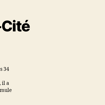
Cité
s 34
 il a
rmule