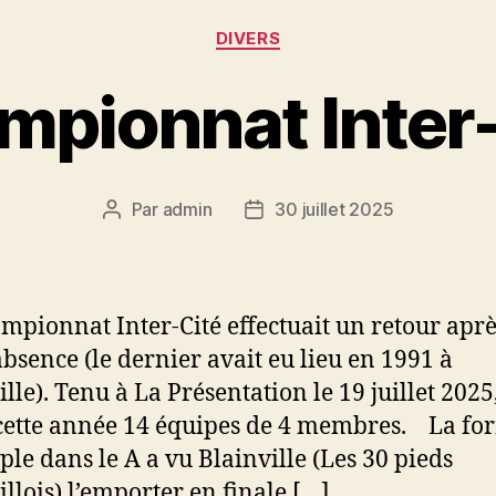
Catégories
DIVERS
mpionnat Inter-
Par
admin
30 juillet 2025
Auteur
Date
de
de
l’article
l’article
mpionnat Inter-Cité effectuait un retour aprè
absence (le dernier avait eu lieu en 1991 à
lle). Tenu à La Présentation le 19 juillet 2025,
 cette année 14 équipes de 4 membres. La fo
ple dans le A a vu Blainville (Les 30 pieds
illois) l’emporter en finale […]