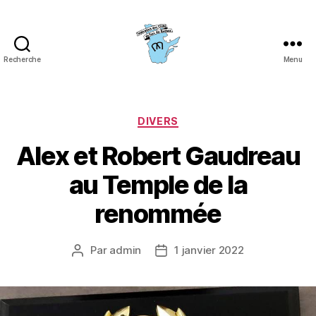
Recherche
Menu
Fédération
des
clubs
de
Catégories
DIVERS
fers
Alex et Robert Gaudreau
du
Québec
au Temple de la
(FCFQ)
renommée
Par
admin
1 janvier 2022
Auteur
Date
de
de
l’article
l’article