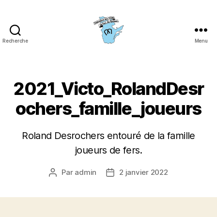
Recherche
Menu
Fédération
des
clubs
de
2021_Victo_RolandDesr
fers
du
ochers_famille_joueurs
Québec
(FCFQ)
Roland Desrochers entouré de la famille
joueurs de fers.
Par
admin
2 janvier 2022
Auteur
Date
de
de
l’article
l’article