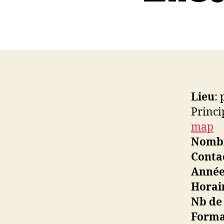
Lieu
:
Princi
map
Nombr
Conta
Année
Horai
Nb de 
Forma