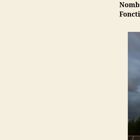
Nombr
Fonct