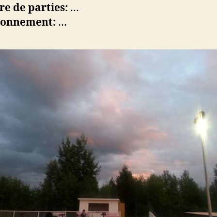
e de parties:
…
ionnement:
…