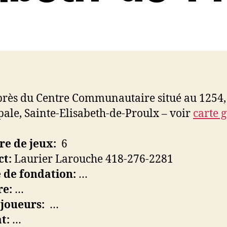
 près du Centre Communautaire situé au 1254,
pale, Sainte-Elisabeth-de-Proulx – voir
carte 
e de jeux:
6
ct:
Laurier Larouche 418-276-2281
 de fondation:
…
re:
…
joueurs:
…
t:
…