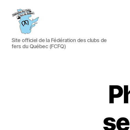
Fédération
Site officiel de la Fédération des clubs de
des
fers du Québec (FCFQ)
clubs
de
fers
du
Québec
(FCFQ)
P
se