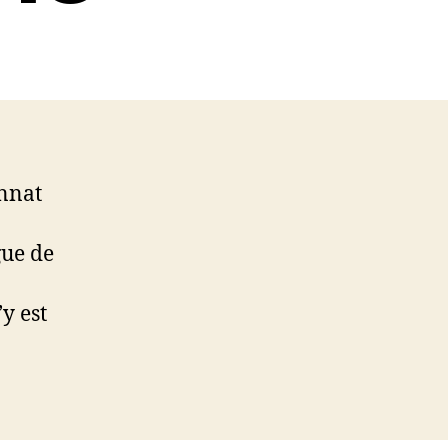
nnat
gue de
y est