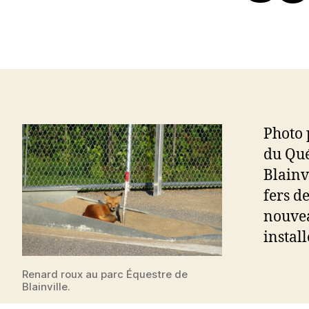
Photo 
du Qué
Blainv
fers d
nouvea
instal
Renard roux au parc Équestre de
Blainville.